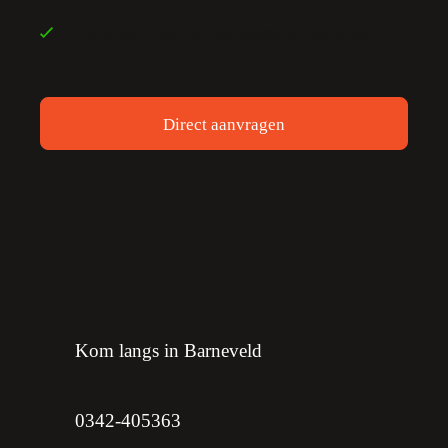
Handige tips
en een slimme checklist
Direct aanvragen
Kom langs in Barneveld
0342-405363