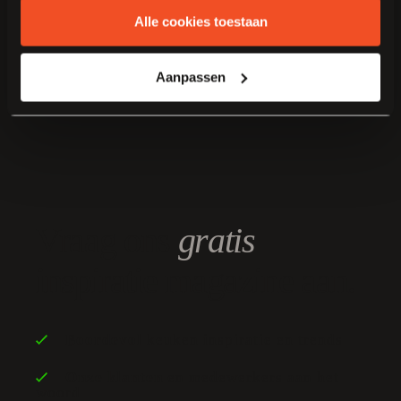
persoonsgegevens door Van Manen Keukens vind je
Alle cookies toestaan
hier
.
Aanpassen
Vraag ons
gratis
inspiratie magazine aan.
Boordevol
keuken inspiratie en trends
Onze klanten
en medewerkers aan het
woord