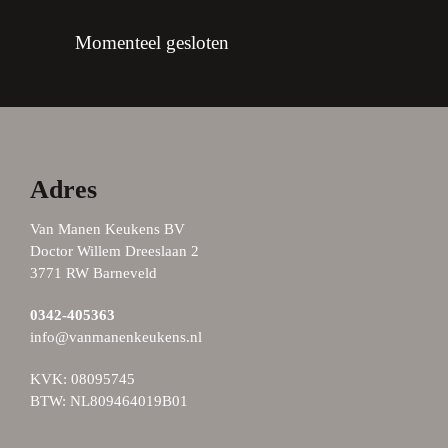
Momenteel gesloten
Adres
Van Manen Keukens BV
Doctor Willem Dreeslaan 2
3771 RW Barneveld
0342-405363
info@vanmanenkeukens.nl
KVK: 08095745
BTW: NL809464019B01