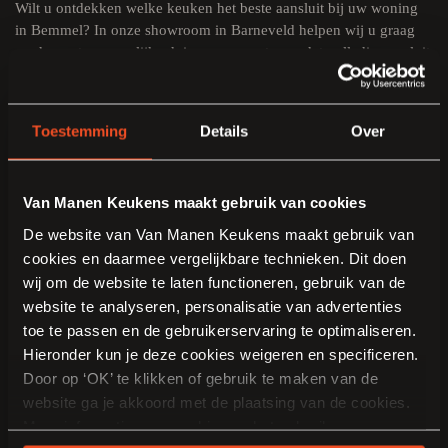
Wilt u ontdekken welke keuken het beste aansluit bij uw woning
in Bemmel? In onze showroom in Barneveld helpen wij u graag
verder met persoonlijk advies en een ontwerp dat volledig aansluit
op uw wensen. Samen bespreken wij de mogelijkheden op het
gebied van indeling, materialen en apparatuur. Wij verwelkomen u
graag om inspiratie op te doen en uw plannen verder vorm te
Toestemming
Details
Over
geven.
Van Manen Keukens maakt gebruik van cookies
De website van Van Manen Keukens maakt gebruik van
cookies en daarmee vergelijkbare technieken. Dit doen
wij om de website te laten functioneren, gebruik van de
website te analyseren, personalisatie van advertenties
toe te passen en de gebruikerservaring te optimaliseren.
Hieronder kun je deze cookies weigeren en specificeren.
Door op ‘OK’ te klikken of gebruik te maken van de
website ga je akkoord met de plaatsing van de cookies.
Meer informatie over cookies en het gebruik van