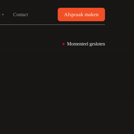
Afspraak maken
e +
Contact
Momenteel gesloten