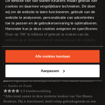
De website van Van Manen Keukens maakt gebruik van
geheel.
cookies en daarmee vergelijkbare technieken. Dit doen
wij om de website te laten functioneren, gebruik van de
website te analyseren, personalisatie van advertenties
toe te passen en de gebruikerservaring te optimaliseren.
Hieronder kun je deze cookies weigeren en specificeren.
Door op ‘OK’ te klikken of gebruik te maken van de
website ga je akkoord met de plaatsing van de cookies.
Meer informatie over cookies en het gebruik van
KLANTEN VERTELLEN
persoonsgegevens door Van Manen Keukens vind je
8.9 klantbeoordeling
Alle cookies toestaan
hier
.
“De samenwerking was heel prettig, alle afspraken werden
nagekomen. En Van Manen Keukens kan alles op maat maken; dat
maakt de kans dat je slaagt erg groot!”
Aanpassen
— Sandra en Frank
8.9 klantbeoordeling
“Alles komt samen in deze moderne keuken van Van Manen
Keukens. Hij is functioneel, heeft volop gebruiksgemak en een