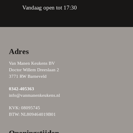
Vandaag open tot 17:30
Adres
Van Manen Keukens BV
Doctor Willem Dreeslaan 2
3771 RW Barneveld
0342-405363
info@vanmanenkeukens.nl
KVK: 08095745
BTW: NL809464019B01