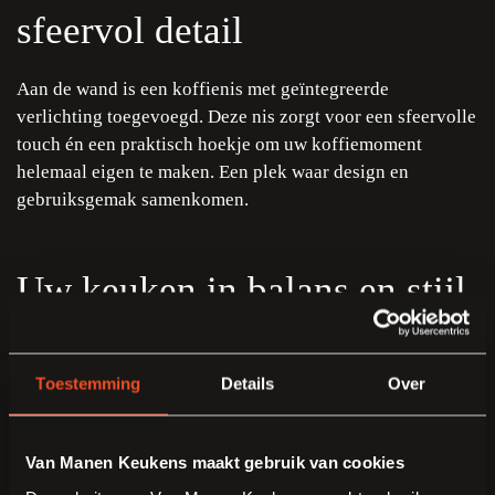
sfeervol detail
Aan de wand is een koffienis met geïntegreerde
verlichting toegevoegd. Deze nis zorgt voor een sfeervolle
touch én een praktisch hoekje om uw koffiemoment
helemaal eigen te maken. Een plek waar design en
gebruiksgemak samenkomen.
Uw keuken in balans en stijl
Deze Pronorm Y-line keuken laat zien hoe u met strakke
lijnen, glanzende oppervlakken en doordachte details een
Toestemming
Details
Over
tijdloze leefruimte creëert. Wilt u weten hoe deze stijl
aansluit bij uw wensen? Kom langs in onze showroom en
laat u begeleiden door onze keukenadviseurs. Samen
Van Manen Keukens maakt gebruik van cookies
maken we van uw keuken een persoonlijk en stijlvol