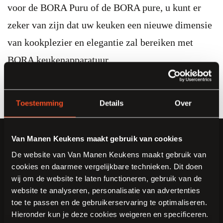
voor de BORA Puru of de BORA pure, u kunt er
zeker van zijn dat uw keuken een nieuwe dimensie
van kookplezier en elegantie zal bereiken met
BORA keukenapparatuur.
Toestemming
Details
Over
Van Manen Keukens maakt gebruik van cookies
De website van Van Manen Keukens maakt gebruik van
cookies en daarmee vergelijkbare technieken. Dit doen
wij om de website te laten functioneren, gebruik van de
KLANTEN VERTELLEN
website te analyseren, personalisatie van advertenties
8.9 klantbeoordeling
toe te passen en de gebruikerservaring te optimaliseren.
“Alles komt samen in deze moderne keuken van Van Manen
Hieronder kun je deze cookies weigeren en specificeren.
Keukens. Hij is functioneel, heeft volop gebruiksgemak en een