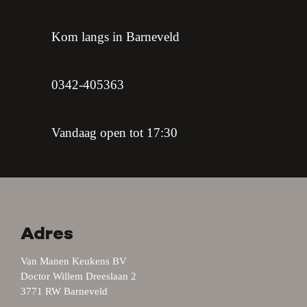
Kom langs in Barneveld
0342-405363
Vandaag open tot 17:30
Adres
Van Manen Keukens BV
Doctor Willem Dreeslaan 2
3771 RW Barneveld