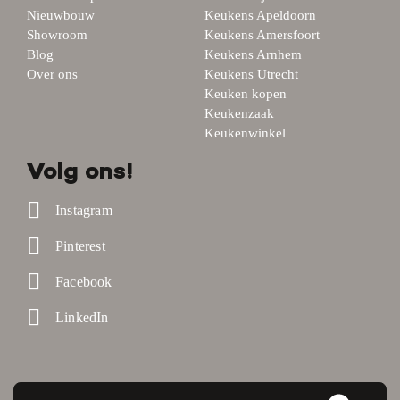
Nieuwbouw
Keukens Apeldoorn
Showroom
Keukens Amersfoort
Blog
Keukens Arnhem
Over ons
Keukens Utrecht
Keuken kopen
Keukenzaak
Keukenwinkel
Volg ons!
Instagram
Pinterest
Facebook
LinkedIn