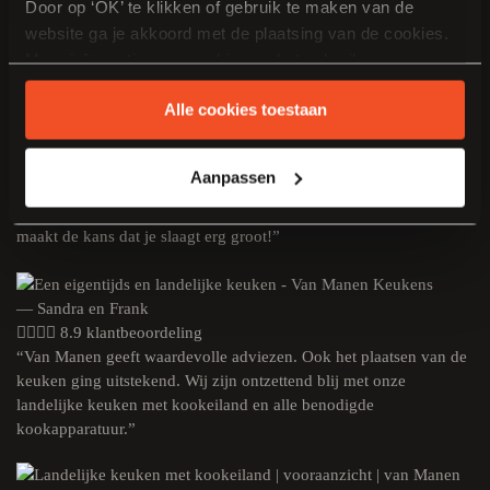
Door op ‘OK’ te klikken of gebruik te maken van de
mooie uitstraling met een prachtig eiland. De service was
website ga je akkoord met de plaatsing van de cookies.
uitstekend en ze dachten goed mee!”
Meer informatie over cookies en het gebruik van
persoonsgegevens door Van Manen Keukens vind je
Alle cookies toestaan
hier
.
— Henrik en Kim
8.9 klantbeoordeling
Aanpassen
“De samenwerking was heel prettig, alle afspraken werden
nagekomen. En Van Manen Keukens kan alles op maat maken; dat
maakt de kans dat je slaagt erg groot!”
— Sandra en Frank
8.9 klantbeoordeling
“Van Manen geeft waardevolle adviezen. Ook het plaatsen van de
keuken ging uitstekend. Wij zijn ontzettend blij met onze
landelijke keuken met kookeiland en alle benodigde
kookapparatuur.”