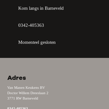
Kom langs in Barneveld
0342-405363
Momenteel gesloten
Adres
Van Manen Keukens BV
Doctor Willem Dreeslaan 2
3771 RW Barneveld
0342-405363