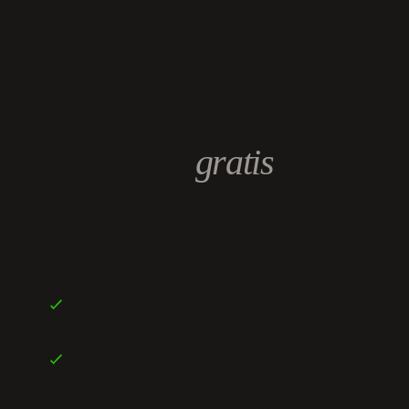
Vraag ons
gratis
inspiratie magazine
aan.
keuken inspiratie en
Boordevol
trends
en medewerkers aan
Onze klanten
het woord