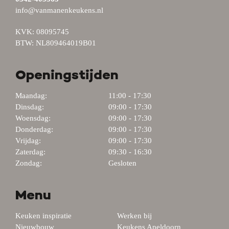
info@vanmanenkeukens.nl
KVK: 08095745
BTW: NL809464019B01
Openingstijden
Maandag:
11:00 - 17:30
Dinsdag:
09:00 - 17:30
Woensdag:
09:00 - 17:30
Donderdag:
09:00 - 17:30
Vrijdag:
09:00 - 17:30
Zaterdag:
09:30 - 16:30
Zondag:
Gesloten
Menu
Keuken inspiratie
Werken bij
Nieuwbouw
Keukens Apeldoorn