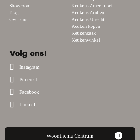
Showroom
Keukens Amersfoort
Blog
Keukens Arnhem
Over ons
Keukens Utrecht
Keuken kopen
Keukenzaak
Keukenwinkel
Volg ons!
Instagram
Pinterest
Facebook
LinkedIn
Woonthema Centrum