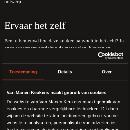
ontwerp.
Ervaar het zelf
Bent u benieuwd hoe deze keuken aanvoelt in het echt? In
onze showroom ontdekt u de materialen, kleuren en
slimme oplossingen van dichtbij. Laat u inspireren door de
perfecte combinatie van elegantie, functionaliteit en
persoonlijkheid. Onze adviseurs staan voor u klaar om
Toestemming
Details
Over
samen uw droomkeuken te realiseren.
Van Manen Keukens maakt gebruik van cookies
De website van Van Manen Keukens maakt gebruik van
cookies en daarmee vergelijkbare technieken. Dit doen
wij om de website te laten functioneren, gebruik van de
website te analyseren, personalisatie van advertenties
KLANTEN VERTELLEN
toe te passen en de gebruikerservaring te optimaliseren.