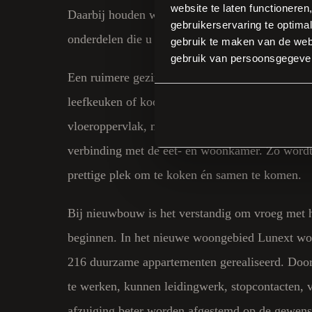
website te laten functioneren
Daarbij houden we rekening met ramen, deuren e
gebruikerservaring te optimal
onderdelen die u graag wilt behouden.
gebruik te maken van de webs
gebruik van persoonsgegeve
Een ruimere gezinswoning biedt vaak mogelijk
leefkeuken of kookeiland. We kijken dan niet al
vloeroppervlak, maar ook naar looproutes, licht
verbinding met de eet- en woonkamer. Zo word
prettige plek om te koken én samen te komen.
Bij nieuwbouw is het verstandig om vroeg met h
beginnen. In het nieuwe woongebied Lunext wo
216 duurzame appartementen gerealiseerd. Door 
te werken, kunnen leidingwerk, stopcontacten, v
afzuiging beter worden afgestemd op de gewenst