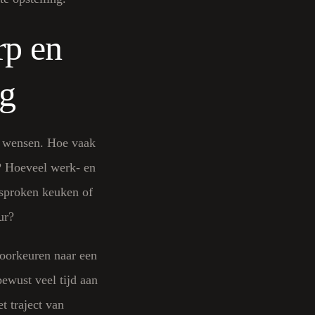
rp en
ng
w wensen. Hoe vaak
? Hoeveel werk- en
esproken keuken of
ur?
voorkeuren naar een
wust veel tijd aan
t traject van