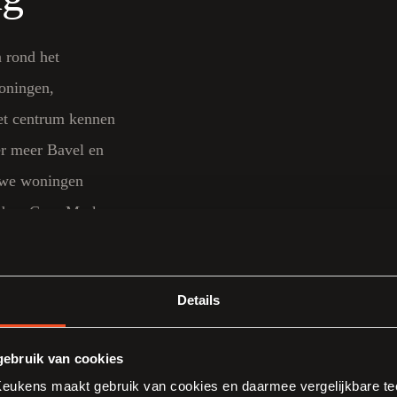
 rond het
woningen,
et centrum kennen
er meer Bavel en
euwe woningen
ndere CrossMark
etingen, bestaande
Details
n zorgvuldige
aatwerkkast of hoge
ebruik van cookies
gruimte te creëren.
ukens maakt gebruik van cookies en daarmee vergelijkbare tec