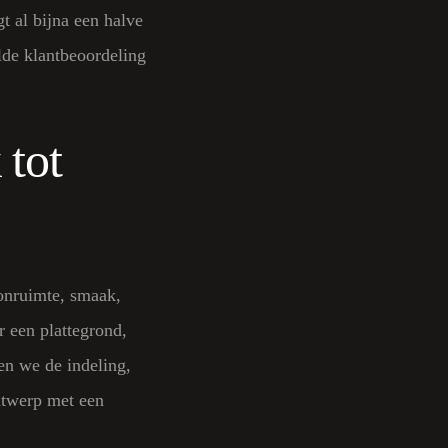
gt al bijna een halve
lde klantbeoordeling
 tot
onruimte, smaak,
 een plattegrond,
en we de indeling,
ntwerp met een