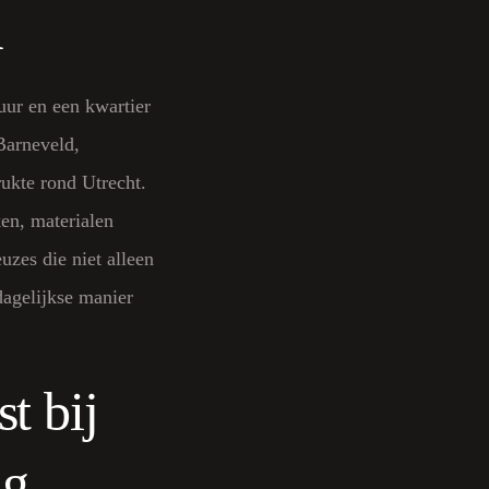
a
uur en een kwartier
arneveld,
ukte rond Utrecht.
en, materialen
uzes die niet alleen
agelijkse manier
t bij
ng