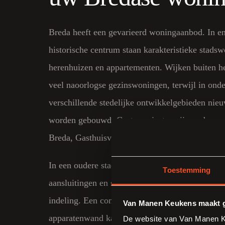
Breda heeft een gevarieerd woningaanbod. In en
historische centrum staan karakteristieke stads
herenhuizen en appartementen. Wijken buiten h
veel naoorlogse gezinswoningen, terwijl in ond
verschillende stedelijke ontwikkelgebieden ni
worden gebouwd. Grote projecten zijn onder a
Breda, Gasthuisvelden en Breda Centrum Oost.
In een oudere stadswoning vragen beperkte afm
Toestemming
aansluitingen en soms afwijkende muren om ee
indeling. Een compacte hoekkeuken, ondiepe m
Van Manen Keukens maakt g
apparatenwand kan helpen om meer werk- en ber
De website van Van Manen Ke