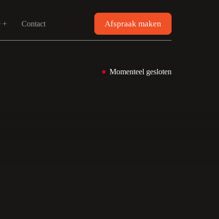
Afspraak maken
e +
Contact
Momenteel gesloten