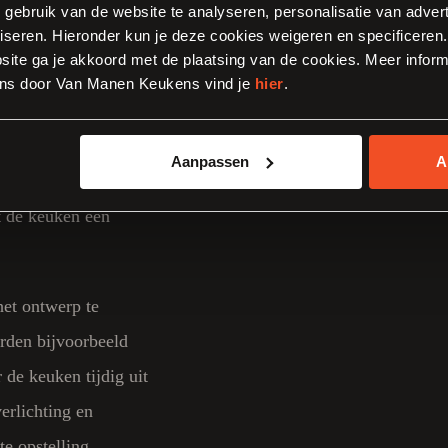
, gebruik van de website te analyseren, personalisatie van adver
n karakteristieke
iseren. Hieronder kun je deze cookies weigeren en specificeren. 
ite ga je akkoord met de plaatsing van de cookies. Meer inform
ns door Van Manen Keukens vind je
hier
.
heden voor een open
leen naar het
Aanpassen
A
inval en de
t de keuken een
et ontwerp te
rden bijvoorbeeld
de keuken tijdig uit
erlichting en
e opstelling.