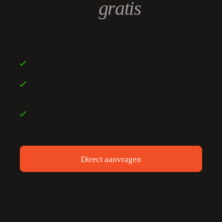
Vraag ons
gratis
inspiratie magazine aan.
keuken inspiratie en trends
Boordevol
en medewerkers aan het
Onze klanten
woord
en een slimme checklist
Handige tips
Direct aanvragen