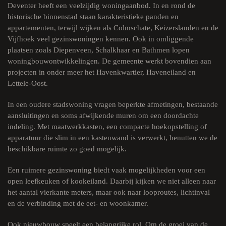
Deventer heeft een veelzijdig woningaanbod. In en rond de
historische binnenstad staan karakteristieke panden en
appartementen, terwijl wijken als Colmschate, Keizerslanden en de
Vijfhoek veel gezinswoningen kennen. Ook in omliggende
plaatsen zoals Diepenveen, Schalkhaar en Bathmen lopen
woningbouwontwikkelingen. De gemeente werkt bovendien aan
projecten in onder meer het Havenkwartier, Haveneiland en
Lettele-Oost.
In een oudere stadswoning vragen beperkte afmetingen, bestaande
aansluitingen en soms afwijkende muren om een doordachte
indeling. Met maatwerkkasten, een compacte hoekopstelling of
apparatuur die slim in een kastenwand is verwerkt, benutten we de
beschikbare ruimte zo goed mogelijk.
Een ruimere gezinswoning biedt vaak mogelijkheden voor een
open leefkeuken of kookeiland. Daarbij kijken we niet alleen naar
het aantal vierkante meters, maar ook naar looproutes, lichtinval
en de verbinding met de eet- en woonkamer.
Ook nieuwbouw speelt een belangrijke rol. Om de groei van de