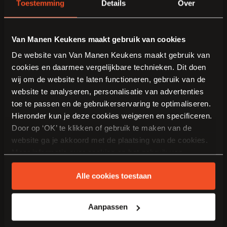
Toestemming
Details
Over
keukenadvies op maat is gratis en vrijblijvend.
Plan een gratis adviesgesprek voor uw nieuwe keuken.
Van Manen Keukens maakt gebruik van cookies
Veelgestelde vragen
De website van Van Manen Keukens maakt gebruik van
cookies en daarmee vergelijkbare technieken. Dit doen
Leveren en monteren jullie keukens in
wij om de website te laten functioneren, gebruik van de
website te analyseren, personalisatie van advertenties
Deventer?
toe te passen en de gebruikerservaring te optimaliseren.
Hieronder kun je deze cookies weigeren en specificeren.
Ja. Van Manen Keukens verzorgt het traject van persoonlijk
Door op ‘OK’ te klikken of gebruik te maken van de
ontwerp en voorbereiding tot levering, montage en nazorg bij u
website ga je akkoord met de plaatsing van de cookies.
thuis.
Meer informatie over cookies en het gebruik van
persoonsgegevens door Van Manen Keukens vind je
Wat kost een nieuwe keuken?
Alle cookies toestaan
hier
.
De prijs hangt af van de afmetingen, indeling, gekozen materialen
Aanpassen
en apparatuur. Tijdens het adviesgesprek bespreken we uw budget
en maken we een passend ontwerp met een duidelijke begroting.