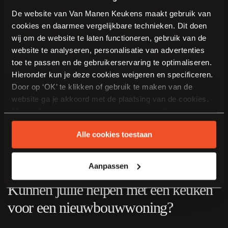
De website van Van Manen Keukens maakt gebruik van
Leveren en monteren jullie keukens in
cookies en daarmee vergelijkbare technieken. Dit doen
wij om de website te laten functioneren, gebruik van de
Duiven?
website te analyseren, personalisatie van advertenties
toe te passen en de gebruikerservaring te optimaliseren.
Ja. Van Manen Keukens begeleidt het traject van persoonlijk
Hieronder kun je deze cookies weigeren en specificeren.
ontwerp en voorbereiding tot levering, montage en nazorg bij u
Door op ‘OK’ te klikken of gebruik te maken van de
thuis.
website ga je akkoord met de plaatsing van de cookies.
Meer informatie over cookies en het gebruik van
Wat kost een nieuwe keuken?
persoonsgegevens door Van Manen Keukens vind je
Alle cookies toestaan
hier
.
De prijs hangt af van de afmetingen, indeling, materialen en
apparatuur. Tijdens het adviesgesprek bespreken we uw budget en
maken we een passend ontwerp met een duidelijke begroting.
Aanpassen
Kunnen jullie helpen met een keuken
voor een nieuwbouwwoning?