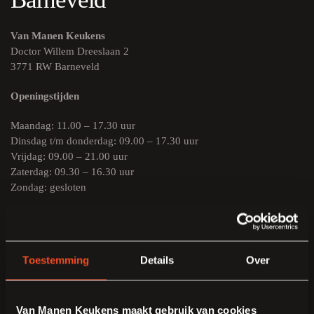
Van Manen Keukens
Doctor Willem Dreeslaan 2
3771 RW Barneveld
Openingstijden
Maandag: 11.00 – 17.30 uur
Dinsdag t/m donderdag: 09.00 – 17.30 uur
Vrijdag: 09.00 – 21.00 uur
Zaterdag: 09.30 – 16.30 uur
Zondag: gesloten
U kunt vrijblijvend binnenlopen om inspiratie op te doen. Voor
persoonlijk keukenadvies op maat kunt u gratis een afspraak
plannen.
Toestemming
Details
Over
Plan een gratis adviesgesprek voor uw nieuwe keuken.
Veelgestelde vragen
Van Manen Keukens maakt gebruik van cookies