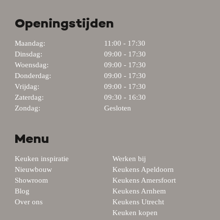
Openingstijden
Maandag:
11:00 - 17:30
Dinsdag:
09:00 - 17:30
Woensdag:
09:00 - 17:30
Donderdag:
09:00 - 17:30
Vrijdag:
09:00 - 17:30
Zaterdag:
09:30 - 16:30
Zondag:
Gesloten
Menu
Keuken inspiratie
Werken bij
Nieuwbouw
Keukens Apeldoorn
Showroom
Keukens Amersfoort
Blog
Keukens Arnhem
Over ons
Keukens Utrecht
Keuken kopen