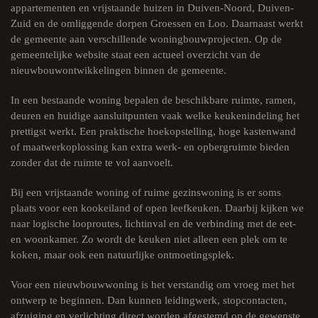
appartementen en vrijstaande huizen in Duiven-Noord, Duiven-
Zuid en de omliggende dorpen Groessen en Loo. Daarnaast werkt
de gemeente aan verschillende woningbouwprojecten. Op de
gemeentelijke website staat een actueel overzicht van de
nieuwbouwontwikkelingen binnen de gemeente.
In een bestaande woning bepalen de beschikbare ruimte, ramen,
deuren en huidige aansluitpunten vaak welke keukenindeling het
prettigst werkt. Een praktische hoekopstelling, hoge kastenwand
of maatwerkoplossing kan extra werk- en opbergruimte bieden
zonder dat de ruimte te vol aanvoelt.
Bij een vrijstaande woning of ruime gezinswoning is er soms
plaats voor een kookeiland of open leefkeuken. Daarbij kijken we
naar logische looproutes, lichtinval en de verbinding met de eet-
en woonkamer. Zo wordt de keuken niet alleen een plek om te
koken, maar ook een natuurlijke ontmoetingsplek.
Voor een nieuwbouwwoning is het verstandig om vroeg met het
ontwerp te beginnen. Dan kunnen leidingwerk, stopcontacten,
afzuiging en verlichting direct worden afgestemd op de gewenste