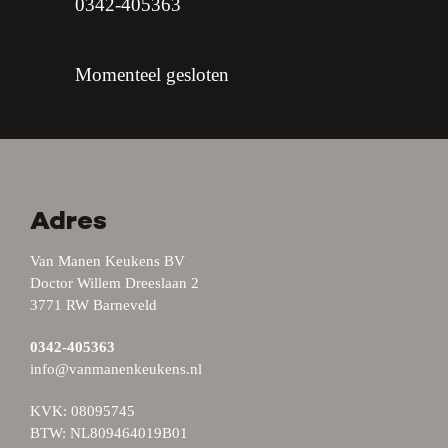
0342-405363
Momenteel gesloten
Adres
Van Manen Keukens BV
Doctor Willem Dreeslaan 2
3771 RW Barneveld
0342-405363
info@vanmanenkeukens.nl
KVK: 08095745
BTW: NL809464019B01