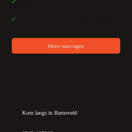
en medewerkers aan het
Onze klanten
woord
en een slimme checklist
Handige tips
Direct aanvragen
Kom langs in Barneveld