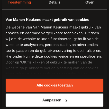
Toestemming
Details
Over
Plan een gratis adviesgesprek voor uw nieuwe keuken.
Van Manen Keukens maakt gebruik van cookies
Veelgestelde vragen
De website van Van Manen Keukens maakt gebruik van
cookies en daarmee vergelijkbare technieken. Dit doen
Leveren en monteren jullie keukens in
wij om de website te laten functioneren, gebruik van de
Mijdrecht?
website te analyseren, personalisatie van advertenties
toe te passen en de gebruikerservaring te optimaliseren.
Hieronder kun je deze cookies weigeren en specificeren.
Ja. Van Manen Keukens begeleidt het traject van persoonlijk
Door op ‘OK’ te klikken of gebruik te maken van de
ontwerp en inmeten tot levering, montage en nazorg bij u thuis.
website ga je akkoord met de plaatsing van de cookies.
Wat kost een nieuwe keuken?
Meer informatie over cookies en het gebruik van
persoonsgegevens door Van Manen Keukens vind je
Alle cookies toestaan
hier
.
De prijs hangt af van de afmetingen, indeling, materialen en
apparatuur. Tijdens het adviesgesprek bespreken we uw budget en
ontvangt u een passend ontwerp met een duidelijke offerte.
Aanpassen
Kunnen jullie helpen bij een