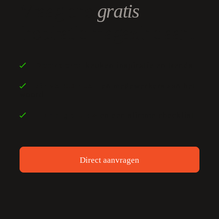
Vraag ons
gratis
inspiratie magazine aan.
keuken inspiratie en trends
Boordevol
en medewerkers aan het
Onze klanten
woord
en een slimme checklist
Handige tips
Direct aanvragen