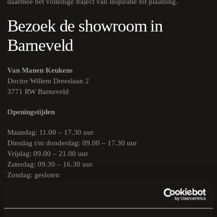
daarmee het volledige traject van inspiratie tot plaatsing.
Bezoek de showroom in
Barneveld
Van Manen Keukens
Doctor Willem Dreeslaan 2
3771 RW Barneveld
Openingstijden
Maandag: 11.00 – 17.30 uur
Dinsdag t/m donderdag: 09.00 – 17.30 uur
Vrijdag: 09.00 – 21.00 uur
Zaterdag: 09.30 – 16.30 uur
Zondag: gesloten
U kunt vrijblijvend rondkijken. Voor een uitgebreid
ontwerpgesprek is het verstandig om vooraf een afspraak te
maken. Het persoonlijke keukenadvies is gratis en vrijblijvend.