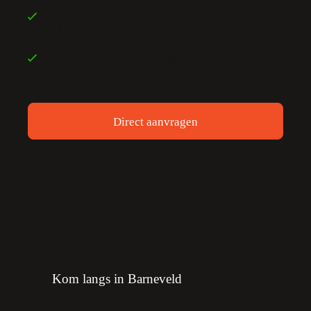
en medewerkers aan het
Onze klanten
woord
en een slimme checklist
Handige tips
Direct aanvragen
Kom langs in Barneveld