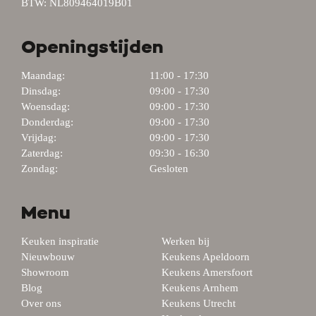
BTW: NL809464019B01
Openingstijden
Maandag:
11:00 - 17:30
Dinsdag:
09:00 - 17:30
Woensdag:
09:00 - 17:30
Donderdag:
09:00 - 17:30
Vrijdag:
09:00 - 17:30
Zaterdag:
09:30 - 16:30
Zondag:
Gesloten
Menu
Keuken inspiratie
Werken bij
Nieuwbouw
Keukens Apeldoorn
Showroom
Keukens Amersfoort
Blog
Keukens Arnhem
Over ons
Keukens Utrecht