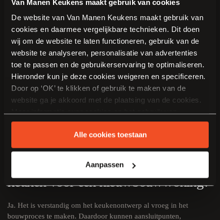
Van Manen Keukens maakt gebruik van cookies
Leveren en monteren jullie keukens in
De website van Van Manen Keukens maakt gebruik van
Tiel?
cookies en daarmee vergelijkbare technieken. Dit doen
wij om de website te laten functioneren, gebruik van de
Ja, het volledige traject kan worden verzorgd: van het persoonlijke
website te analyseren, personalisatie van advertenties
ontwerp in de showroom tot de levering en montage bij u thuis.
toe te passen en de gebruikerservaring te optimaliseren.
Hieronder kun je deze cookies weigeren en specificeren.
Wat kost een nieuwe keuken?
Door op ‘OK’ te klikken of gebruik te maken van de
website ga je akkoord met de plaatsing van de cookies.
De prijs is afhankelijk van onder andere de afmetingen, opstelling,
Meer informatie over cookies en het gebruik van
apparatuur en gekozen materialen. Tijdens het adviesgesprek
persoonsgegevens door Van Manen Keukens vind je
worden uw wensen en budget besproken, waarna een passend
Alle cookies toestaan
hier
.
ontwerp met begroting kan worden gemaakt.
Kunnen jullie meedenken over een
Aanpassen
keuken voor een nieuwbouwwoning?
Ja. Het is verstandig om het keukenontwerp al vroeg in het
bouwproces te maken. Daardoor kunnen aansluitpunten,