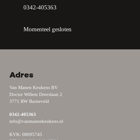
0342-405363
Momenteel gesloten
Adres
Van Manen Keukens BV
Doctor Willem Dreeslaan 2
3771 RW Barneveld
0342-405363
info@vanmanenkeukens.nl
KVK: 08095745