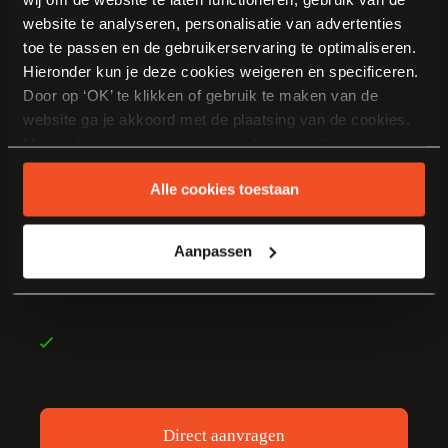
website te analyseren, personalisatie van advertenties
toe te passen en de gebruikerservaring te optimaliseren.
Hieronder kun je deze cookies weigeren en specificeren.
Door op ‘OK’ te klikken of gebruik te maken van de
Vraag ons
gratis
website ga je akkoord met de plaatsing van de cookies.
Meer informatie over cookies en het gebruik van
inspiratie magazine aan.
persoonsgegevens door Van Manen Keukens vind je
Alle cookies toestaan
hier
.
Boordevol
keuken inspiratie en trends
Aanpassen
Onze klanten
en medewerkers aan het
woord
Handige tips
en een slimme checklist
Direct aanvragen