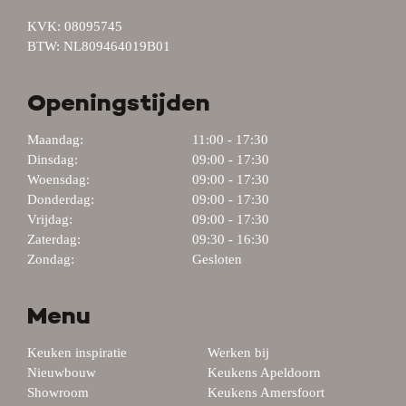
KVK: 08095745
BTW: NL809464019B01
Openingstijden
Maandag:
11:00 - 17:30
Dinsdag:
09:00 - 17:30
Woensdag:
09:00 - 17:30
Donderdag:
09:00 - 17:30
Vrijdag:
09:00 - 17:30
Zaterdag:
09:30 - 16:30
Zondag:
Gesloten
Menu
Keuken inspiratie
Werken bij
Nieuwbouw
Keukens Apeldoorn
Showroom
Keukens Amersfoort