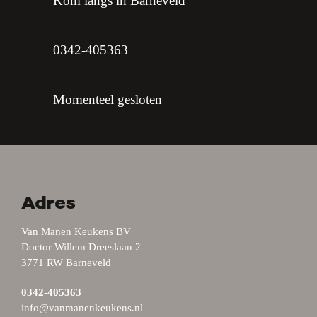
Kom langs in Barneveld
0342-405363
Momenteel gesloten
Adres
Van Manen Keukens BV
Doctor Willem Dreeslaan 2
3771 RW Barneveld
0342-405363
info@vanmanenkeukens.nl