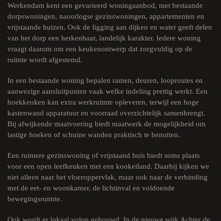
Werkendam kent een gevarieerd woningaanbod, met bestaande
dorpswoningen, naoorlogse gezinswoningen, appartementen en
vrijstaande huizen. Ook de ligging aan dijken en water geeft delen
van het dorp een herkenbaar, landelijk karakter. Iedere woning
vraagt daarom om een keukenontwerp dat zorgvuldig op de
ruimte wordt afgestemd.
In een bestaande woning bepalen ramen, deuren, looproutes en
aanwezige aansluitpunten vaak welke indeling prettig werkt. Een
hoekkeuken kan extra werkruimte opleveren, terwijl een hoge
kastenwand apparatuur en voorraad overzichtelijk samenbrengt.
Bij afwijkende maatvoering biedt maatwerk de mogelijkheid om
lastige hoeken of schuine wanden praktisch te benutten.
Een ruimere gezinswoning of vrijstaand huis biedt soms plaats
voor een open leefkeuken met een kookeiland. Daarbij kijken we
niet alleen naar het vloeroppervlak, maar ook naar de verbinding
met de eet- en woonkamer, de lichtinval en voldoende
bewegingsruimte.
Ook wordt er lokaal volop gebouwd. In de nieuwe wijk Achter de