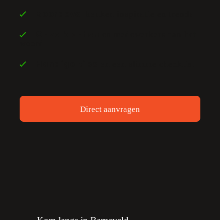
keuken inspiratie en trends
Boordevol
en medewerkers aan het
Onze klanten
woord
en een slimme checklist
Handige tips
Direct aanvragen