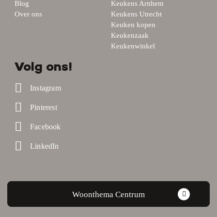
Blog
Keukens Arnhem
Over ons
Keukens Utrecht
Keuken kopen
Keukenzaak
Keukenwinkel
Volg ons!
Instagram
Pinterest
Facebook
LinkedIn
Woonthema Centrum