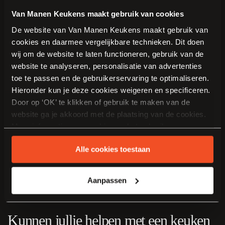
Plan een gratis adviesgesprek voor uw nieuwe keuken.
Van Manen Keukens maakt gebruik van cookies
Veelgestelde vragen
De website van Van Manen Keukens maakt gebruik van
cookies en daarmee vergelijkbare technieken. Dit doen
wij om de website te laten functioneren, gebruik van de
Leveren en monteren jullie keukens in
website te analyseren, personalisatie van advertenties
Werkendam?
toe te passen en de gebruikerservaring te optimaliseren.
Hieronder kun je deze cookies weigeren en specificeren.
Door op ‘OK’ te klikken of gebruik te maken van de
De mogelijkheden voor levering en montage worden afgestemd
website ga je akkoord met de plaatsing van de cookies.
op uw woonadres en project. Bespreek dit tijdens het eerste
contact met een adviseur.
Meer informatie over cookies en het gebruik van
persoonsgegevens door Van Manen Keukens vind je
Wat kost een nieuwe keuken?
Alle cookies toestaan
hier
.
De prijs hangt af van de afmetingen, indeling, materialen en
Aanpassen
apparatuur. Tijdens het adviesgesprek bespreken we uw budget en
ontvangt u een passend ontwerp met een heldere offerte.
Kunnen jullie helpen met een keuken