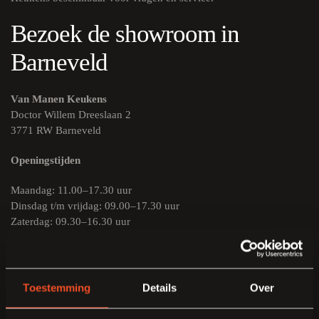
Bezoek de showroom in
Barneveld
Van Manen Keukens
Doctor Willem Dreeslaan 2
3771 RW Barneveld
Openingstijden
Maandag: 11.00–17.30 uur
Dinsdag t/m vrijdag: 09.00–17.30 uur
Zaterdag: 09.30–16.30 uur
Zondag: gesloten
U kunt vrijblijvend rondkijken. Voor een uitgebreid
ontwerpgesprek raden we aan vooraf een afspraak te maken, zodat
Toestemming
Details
Over
een adviseur voldoende tijd voor u reserveert.