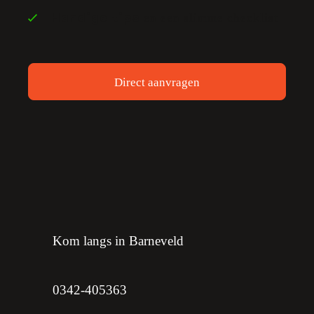
en een slimme checklist
Handige tips
Direct aanvragen
Kom langs in Barneveld
0342-405363