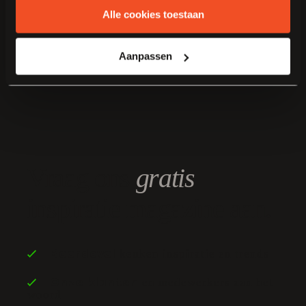
Alle cookies toestaan
hier
.
Aanpassen
Vraag ons
gratis
inspiratie magazine aan.
keuken inspiratie en trends
Boordevol
en medewerkers aan het
Onze klanten
woord