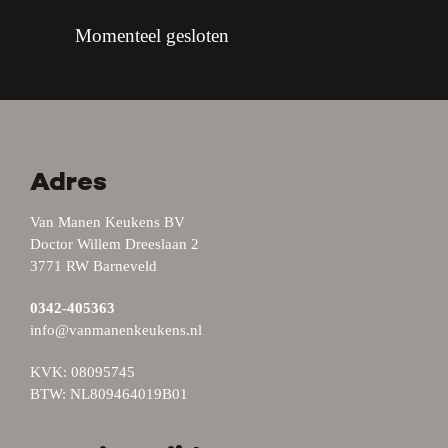
Momenteel gesloten
Adres
Van Manen Keukens BV
Doctor Willem Dreeslaan 2
3771 RW Barneveld
0342-405363
info@vanmanenkeukens.nl
KVK: 08095745
BTW: NL809464019B01