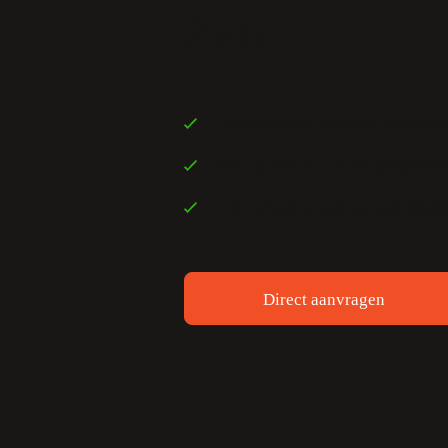
aan.
keuken inspirati
Boordevol
en medewerk
Onze klanten
en een slimm
Handige tips
Direct aanvragen