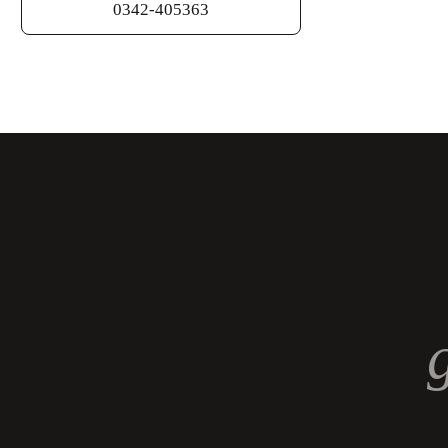
0342-405363
Vraag ons
inspiratie 