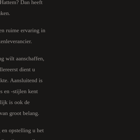
 Hattem
? Dan heeft
uken.
n ruime ervaring in
kenleverancier.
g wilt aanschaffen,
ereerst dient u
kte. Aansluitend is
 en -stijlen kent
ijk is ook de
van groot belang.
en opstelling u het