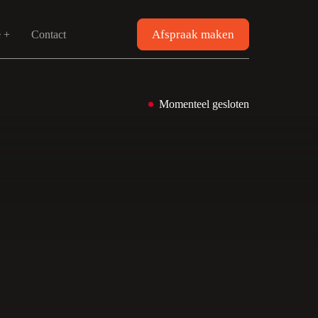
Afspraak maken
e +
Contact
Momenteel gesloten