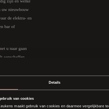
dig zijn en welke
 in uw nieuwbouw
aar de elektra- en
en bar of
met u naar gaan
lt aanschaffen.
Manen Keukens?
ie of bekijk onze
Details
ebruik van cookies
ukens maakt gebruik van cookies en daarmee vergelijkbare tec