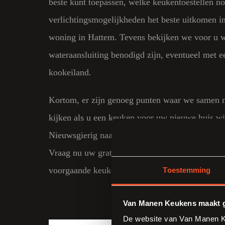
beste kunt toepassen, welke keukentoestellen no
verlichtingsmogelijkheden het beste uitkomen
woning in Hattem. Tevens bekijken we voor u w
wateraansluiting benodigd zijn, eventueel met e
kookeiland.
Kortom, er zijn genoeg punten waar we samen 
kijken als u een keuken voor uw nieuwe huis wi
Nieuwsgierig naar de mogelijkheden bij Van 
Vraag nu uw
gratis keukenboek
aan ter inspirat
voorgaande keukenprojecten.
Toestemming
Van Manen Keukens maakt g
De website van Van Manen Ke