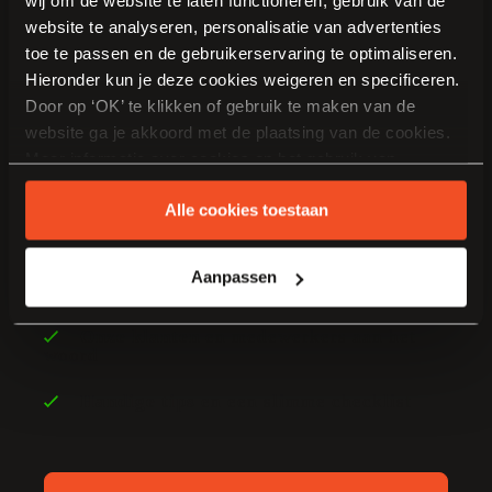
wij om de website te laten functioneren, gebruik van de
website te analyseren, personalisatie van advertenties
toe te passen en de gebruikerservaring te optimaliseren.
Hieronder kun je deze cookies weigeren en specificeren.
Door op ‘OK’ te klikken of gebruik te maken van de
website ga je akkoord met de plaatsing van de cookies.
Vraag ons
gratis
Meer informatie over cookies en het gebruik van
persoonsgegevens door Van Manen Keukens vind je
inspiratie magazine aan.
Alle cookies toestaan
hier
.
Aanpassen
Boordevol
keuken inspiratie en trends
Onze klanten
en medewerkers aan het
woord
Handige tips
en een slimme checklist