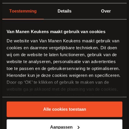
Toestemming
Details
Over
We hebben graag
Van Manen Keukens maakt gebruik van cookies
CWB
De website van Van Manen Keukens maakt gebruik van
Mail Josbert uw vraag
Showroom
cookies en daarmee vergelijkbare technieken. Dit doen
wij om de website te laten functioneren, gebruik van de
website te analyseren, personalisatie van advertenties
0342-405363
toe te passen en de gebruikerservaring te optimaliseren.
Hieronder kun je deze cookies weigeren en specificeren.
Door op ‘OK’ te klikken of gebruik te maken van de
website ga je akkoord met de plaatsing van de cookies.
Meer informatie over cookies en het gebruik van
persoonsgegevens door Van Manen Keukens vind je
Alle cookies toestaan
hier
.
Aanpassen