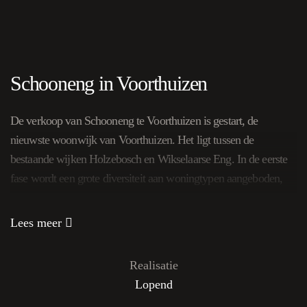
Schooneng in Voorthuizen
De verkoop van Schooneng te Voorthuizen is gestart, de
nieuwste woonwijk van Voorthuizen. Het ligt tussen de
bestaande wijken Holzebosch en Wikselaarse Eng. In de eerste
fase wordt een grote diversiteit aan woningtypen aangeboden,
van middenwoningen tot levensloopbestendige woningen en
vrijstaande woningen. Of u nu op zoek bent naar een modern
Lees meer
appartement, een gezellige midden- of hoekwoning, een (half)
vrijstaande woning met een ruime tuin of een
Realisatie
levensloopbestendige woning die met u meegroeit in uw
Lopend
levensfase, in Schooneng vindt u het allemaal!