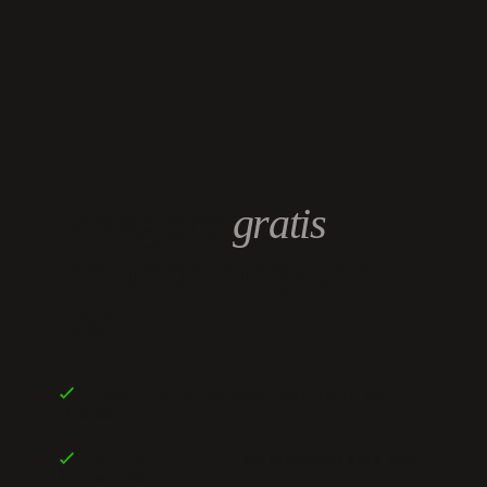
Vraag ons
gratis
inspiratie magazine
aan.
keuken inspiratie en
Boordevol
trends
en medewerkers aan
Onze klanten
het woord