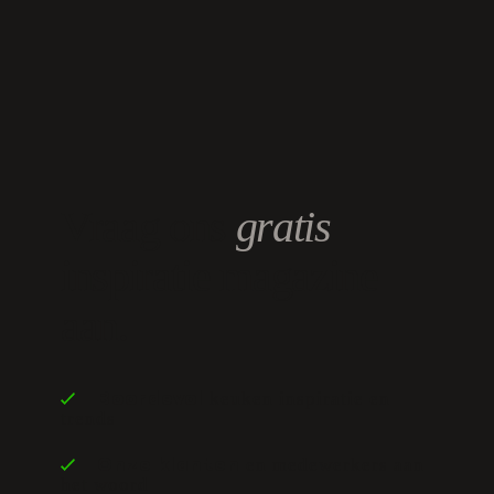
Vraag ons
gratis
inspiratie magazine
aan.
keuken inspiratie en
Boordevol
trends
en medewerkers aan
Onze klanten
het woord