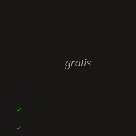
Vraag ons
gratis
inspiratie magazine
aan.
keuken inspiratie en
Boordevol
trends
en medewerkers aan
Onze klanten
het woord