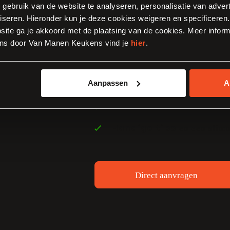
inspiratie 
, gebruik van de website te analyseren, personalisatie van adver
iseren. Hieronder kun je deze cookies weigeren en specificeren. 
aan.
ite ga je akkoord met de plaatsing van de cookies. Meer inform
ns door Van Manen Keukens vind je
hier
.
Aanpassen
A
keuken inspirati
Boordevol
en medewerk
Onze klanten
en een slimm
Handige tips
Direct aanvragen