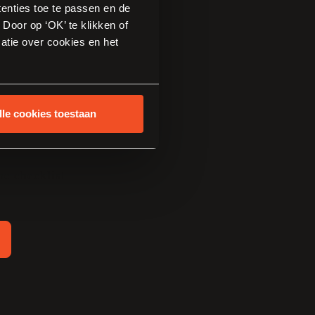
magazine
tenties toe te passen en de
Door op ‘OK’ te klikken of
atie over cookies en het
lle cookies toestaan
e en trends
ers aan het woord
e checklist