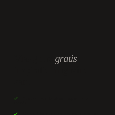
Vraag ons
gratis
inspiratie magazine
aan.
keuken inspiratie en
Boordevol
trends
en medewerkers aan
Onze klanten