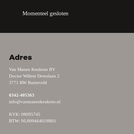
Momenteel gesloten
Adres
Van Manen Keukens BV
Doctor Willem Dreeslaan 2
3771 RW Barneveld
0342-405363
info@vanmanenkeukens.nl
KVK: 08095745
BTW: NL809464019B01