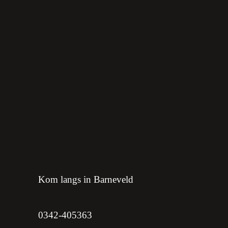
hoekkeuken met eiland
hoek keuken
met eiland
Kom langs in Barneveld
0342-405363