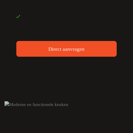
het woord
en een slimme
Handige tips
checklist
Direct aanvragen