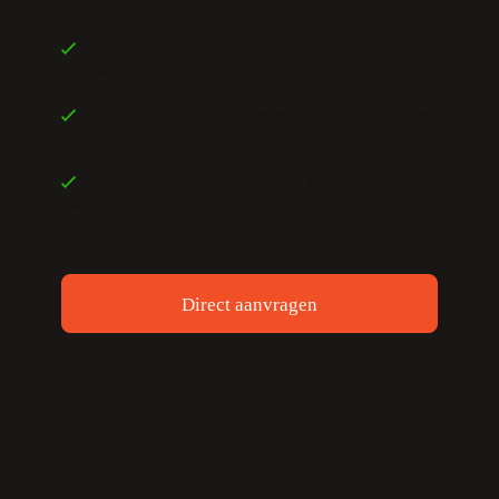
keuken inspiratie en
Boordevol
trends
en medewerkers aan
Onze klanten
het woord
en een slimme
Handige tips
checklist
Direct aanvragen