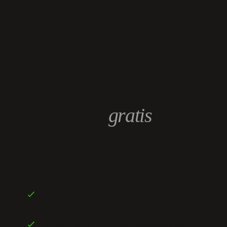
Vraag ons
gratis
inspiratie magazine
aan.
Boordevol
keuken inspiratie en
trends
Onze klanten
en medewerkers aan