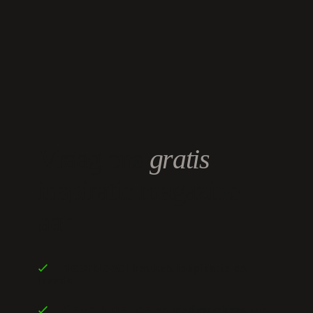
Vraag ons
gratis
inspiratie magazine
aan.
keuken inspiratie en
Boordevol
trends
en medewerkers aan
Onze klanten