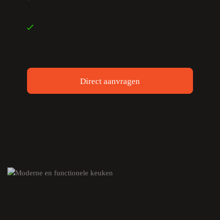
het woord
en een slimme
Handige tips
checklist
Direct aanvragen