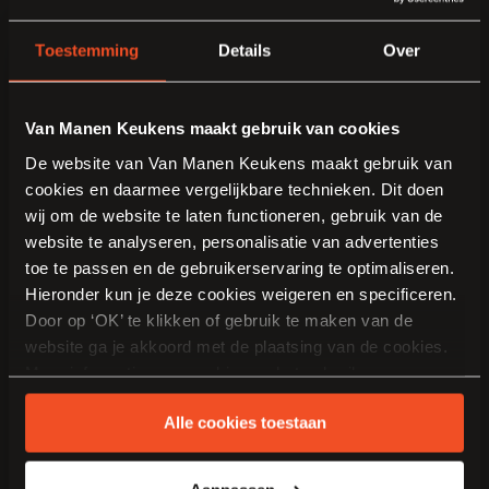
Toestemming
Details
Over
Van Manen Keukens maakt gebruik van cookies
De website van Van Manen Keukens maakt gebruik van
cookies en daarmee vergelijkbare technieken. Dit doen
wij om de website te laten functioneren, gebruik van de
website te analyseren, personalisatie van advertenties
toe te passen en de gebruikerservaring te optimaliseren.
Meer weten over deze
Hieronder kun je deze cookies weigeren en specificeren.
Door op ‘OK’ te klikken of gebruik te maken van de
keuken?
website ga je akkoord met de plaatsing van de cookies.
Vraag het aan Josbert !
Meer informatie over cookies en het gebruik van
persoonsgegevens door Van Manen Keukens vind je
Alle cookies toestaan
hier
.