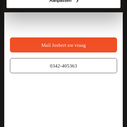
Aanpassen
We hebben graag
CWB
Mail Josbert uw vraag
Showroom
0342-405363