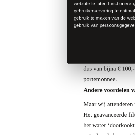
stand‑by‑verbruik is.
website te laten functioneren
gebruikerservaring te optimal
Verbruik Quooker 
gebruik te maken van de webs
gebruik van persoonsgegeve
Naast energiebespari
modellen verbruiken z
energiekostenpost va
jaarlijks zo’n 730 k
dus van bijna € 100,-
portemonnee.
Andere voordelen v
Maar wij attenderen
Het geavanceerde filt
het water ‘doorkookt