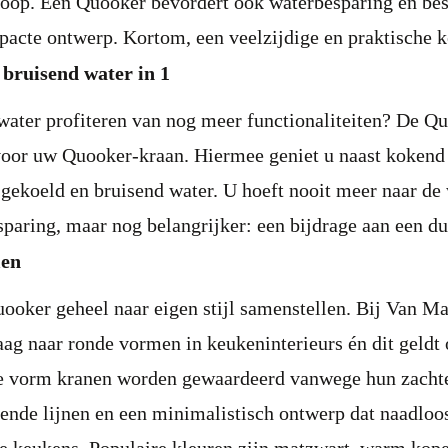
loop. Een Quooker bevordert ook waterbesparing en bes
acte ontwerp. Kortom, een veelzijdige en praktische 
bruisend water in 1
water profiteren van nog meer functionaliteiten? De 
 voor uw Quooker-kraan. Hiermee geniet u naast kokend
gekoeld en bruisend water. U hoeft nooit meer naar de 
sparing, maar nog belangrijker: een bijdrage aan een du
len
uooker geheel naar eigen stijl samenstellen. Bij Van 
aag naar ronde vormen in keukeninterieurs én dit geldt
 vorm kranen worden gewaardeerd vanwege hun zachte 
eiende lijnen en een minimalistisch ontwerp dat naadloo