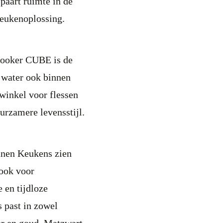
paart ruimte in de
keukenoplossing.
Quooker CUBE is de
 water ook binnen
winkel voor flessen
urzamere levensstijl.
Manen Keukens zien
 ook voor
en tijdloze
s past in zowel