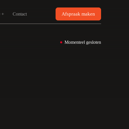
Afspraak maken
e +
Contact
Momenteel gesloten