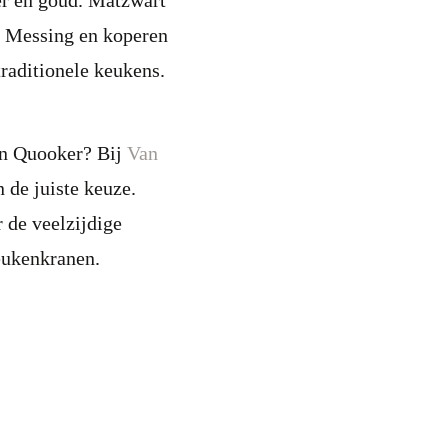
er en goud. Matzwart
t. Messing en koperen
traditionele keukens.
en Quooker? Bij
Van
 de juiste keuze.
r de veelzijdige
eukenkranen.