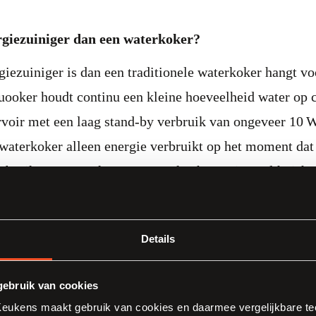
rgiezuiniger dan een waterkoker?
iezuiniger is dan een traditionele waterkoker hangt voo
ooker houdt continu een kleine hoeveelheid water op c
rvoir met een laag stand‑by verbruik van ongeveer 10 
n waterkoker alleen energie verbruikt op het moment dat
erbruikt een Quooker zo’n 0,01 kWh, wat in veel huish
 kWh per liter die een waterkoker nodig heeft wanneer j
kookt en daarbij regelmatig meer water opwarmt dan no
Details
uent gebruik uiteindelijk energiezuiniger zijn dan een 
 hoeveelheid levert zonder verspilling. Gebruik je echt
ebruik van cookies
n een losse waterkoker energetisch voordeliger zijn om
ukens maakt gebruik van cookies en daarmee vergelijkbare tec