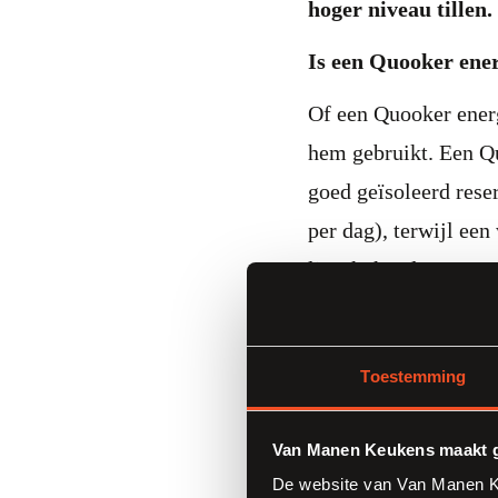
hoger niveau tillen.
Is een Quooker ene
Of een Quooker energ
hem gebruikt. Een Qu
goed geïsoleerd rese
per dag), terwijl ee
liter kokend water v
de circa 0,08 – 0,10
hoeveelheden water 
Toestemming
een Quooker bij freq
precies de benodigde
Van Manen Keukens maakt g
kokend water, dan ka
De website van Van Manen Ke