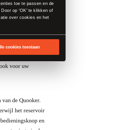
tenties toe te passen en de
Door op ‘OK’ te klikken of
atie over cookies en het
len. De nieuwste
jkse
uikt gemiddeld
lle cookies toestaan
jaar. Een besparing
r ook voor uw
n van de Quooker.
rwijl het reservoir
e bedieningsknop en