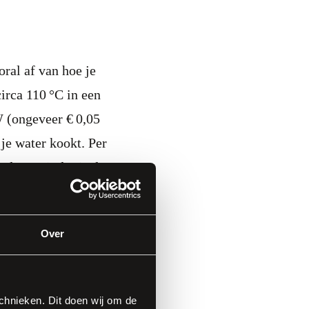
ral af van hoe je
irca 110 °C in een
W (ongeveer € 0,05
 je water kookt. Per
oudens minder is dan
e vaak kleine
dig is. Daardoor kan
Over
waterkoker, omdat hij
er maar af en toe
dat er geen continu
hnieken. Dit doen wij om de