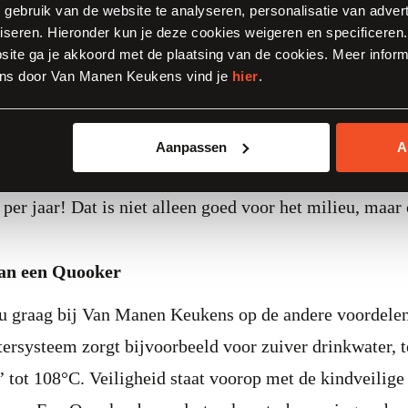
, gebruik van de website te analyseren, personalisatie van adver
iseren. Hieronder kun je deze cookies weigeren en specificeren. 
per dag
ite ga je akkoord met de plaatsing van de cookies. Meer inform
ns door Van Manen Keukens vind je
hier
.
ng biedt deze innovatieve kraan ook financiële voorde
o’n 511 kWh per jaar. Dit vertaalt zich naar een jaarli
n ongeveer € 200,-. Een traditionele waterkoker verbr
Aanpassen
A
Wh en heeft een kostenplaatje van ongeveer € 292,- per 
 per jaar! Dat is niet alleen goed voor het milieu, maa
an een Quooker
 u graag bij Van Manen Keukens op de andere voordele
ersysteem zorgt bijvoorbeeld voor zuiver drinkwater, te
’ tot 108°C. Veiligheid staat voorop met de kindveilig