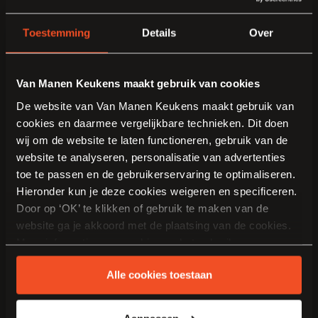
Toestemming
Details
Over
Van Manen Keukens maakt gebruik van cookies
De website van Van Manen Keukens maakt gebruik van
cookies en daarmee vergelijkbare technieken. Dit doen
wij om de website te laten functioneren, gebruik van de
website te analyseren, personalisatie van advertenties
toe te passen en de gebruikerservaring te optimaliseren.
Meer weten over deze
Hieronder kun je deze cookies weigeren en specificeren.
Door op ‘OK’ te klikken of gebruik te maken van de
keuken?
website ga je akkoord met de plaatsing van de cookies.
Vraag het aan Maaike !
Meer informatie over cookies en het gebruik van
persoonsgegevens door Van Manen Keukens vind je
Alle cookies toestaan
hier
.