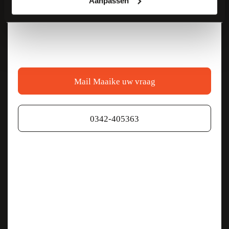
Aanpassen
We hebben graag
CWB
Mail Maaike uw vraag
Showroom
0342-405363