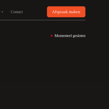
Afspraak maken
e +
Contact
Momenteel gesloten