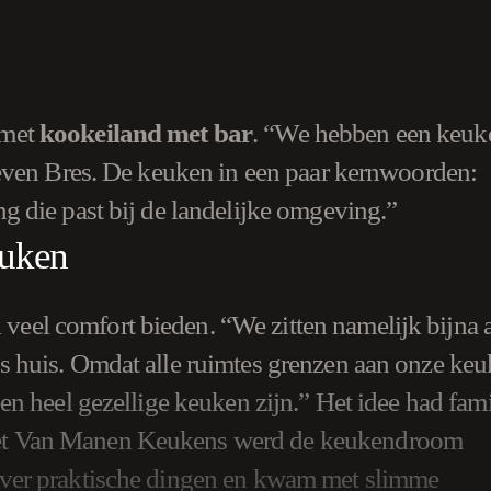
 met
kookeiland met bar
. “We hebben een keuk
 Steven Bres. De keuken in een paar kernwoorden:
ng die past bij de landelijke omgeving.”
euken
eel comfort bieden. “We zitten namelijk bijna a
ns huis. Omdat alle ruimtes grenzen aan onze keu
een heel gezellige keuken zijn.” Het idee had fami
met Van Manen Keukens werd de keukendroom
 over praktische dingen en kwam met slimme