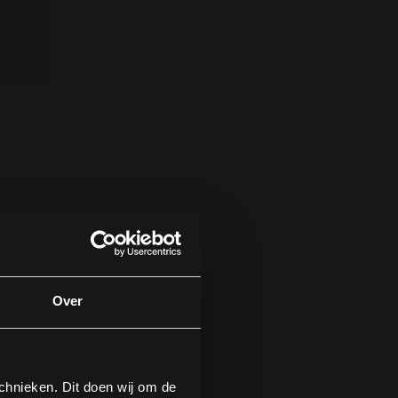
land
o
nooit
n met
chels.
 de
 we
Over
tblad,
eft
hnieken. Dit doen wij om de