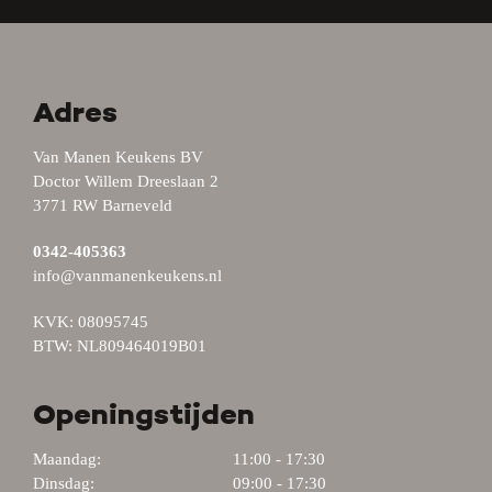
Adres
Van Manen Keukens BV
Doctor Willem Dreeslaan 2
3771 RW Barneveld
0342-405363
info@vanmanenkeukens.nl
KVK: 08095745
BTW: NL809464019B01
Openingstijden
Maandag:
11:00 - 17:30
Dinsdag:
09:00 - 17:30