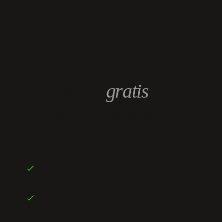
Vraag ons
gratis
inspiratie magazine
aan.
keuken inspiratie en
Boordevol
trends
en medewerkers aan
Onze klanten
het woord