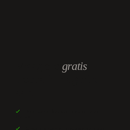
Vraag ons
gratis
inspiratie magazine
aan.
Boordevol
keuken inspiratie en
trends
Onze klanten
en medewerkers aan