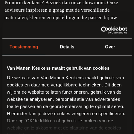
Pronorm keukens? Bezoek dan onze showroom. Onze
adviseurs inspireren u graag met de verschillende
materialen, kleuren en opstellingen die passen bij uw
woonstijl.
Toestemming
Details
Over
Van Manen Keukens maakt gebruik van cookies
De website van Van Manen Keukens maakt gebruik van
KLANTEN VERTELLEN
cookies en daarmee vergelijkbare technieken. Dit doen
8.9 klantbeoordeling
wij om de website te laten functioneren, gebruik van de
“De samenwerking was heel prettig, alle afspraken werden
website te analyseren, personalisatie van advertenties
nagekomen. En Van Manen Keukens kan alles op maat maken; dat
toe te passen en de gebruikerservaring te optimaliseren.
maakt de kans dat je slaagt erg groot!”
Hieronder kun je deze cookies weigeren en specificeren.
Door op ‘OK’ te klikken of gebruik te maken van de
website ga je akkoord met de plaatsing van de cookies.
— Sandra en Frank