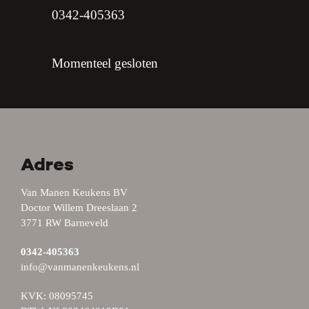
0342-405363
Momenteel gesloten
Adres
Van Manen Keukens BV
Doctor Willem Dreeslaan 2
3771 RW Barneveld
0342-405363
info@vanmanenkeukens.nl
KVK: 08095745