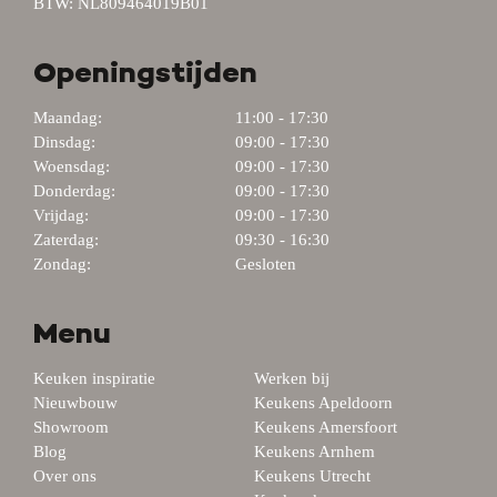
BTW: NL809464019B01
Openingstijden
Maandag:
11:00 - 17:30
Dinsdag:
09:00 - 17:30
Woensdag:
09:00 - 17:30
Donderdag:
09:00 - 17:30
Vrijdag:
09:00 - 17:30
Zaterdag:
09:30 - 16:30
Zondag:
Gesloten
Menu
Keuken inspiratie
Werken bij
Nieuwbouw
Keukens Apeldoorn
Showroom
Keukens Amersfoort
Blog
Keukens Arnhem
Over ons
Keukens Utrecht