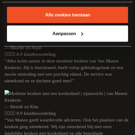
Meer informatie over cookies en het gebruik van
8.9 klantbeoordeling
persoonsgegevens door Van Manen Keukens vind je
“Op keukengebied is ontzettend veel mogelijk, maar Van Manen
Alle cookies toestaan
Keukens heeft ons geweldig geholpen de juiste keuzes te maken;
hier
.
het was fijn om op hun expertise te kunnen vertrouwen.”
Aanpassen
— Maartje en Arjan
8.9 klantbeoordeling
“Alles komt samen in deze moderne keuken van Van Manen
Keukens. Hij is functioneel, heeft volop gebruiksgemak en een
mooie uitstraling met een prachtig eiland. De service was
uitstekend en ze dachten goed mee!”
— Henrik en Kim
8.9 klantbeoordeling
“Van Manen geeft waardevolle adviezen. Ook het plaatsen van de
keuken ging uitstekend. Wij zijn ontzettend blij met onze
landelijke keuken met kookeiland en alle benodigde