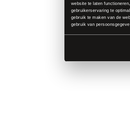
Vergelijken wij de m
website te laten functioneren
gebruikerservaring te optimal
als nieuwste binnen
gebruik te maken van de webs
zandkleurige keuken 
gebruik van persoonsgegeve
toch warme uitstrali
in uw keukenvertrek.