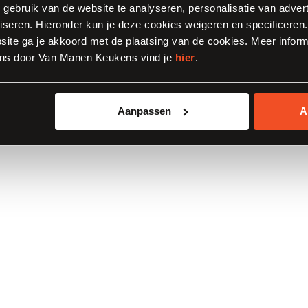
eest populaire keukenkleuren met elkaar, dan staat een
, gebruik van de website te analyseren, personalisatie van adver
iseren. Hieronder kun je deze cookies weigeren en specificeren. 
komer bovenaan. Geen verrassing weten wij bij Van M
ite ga je akkoord met de plaatsing van de cookies. Meer inform
(ook wel: beige of taupe keuken) geeft namelijk een m
ns door Van Manen Keukens vind je
hier
.
ng. Een zandtint doorbreekt harde contrasten en behoudt
 Een uitermate geschikte keuze in kleur keuken als u he
Aanpassen
A