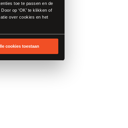
 zandkleurige keuken
tenties toe te passen en de
Door op ‘OK’ te klikken of
anen Keukens. Een
atie over cookies en het
inimalistische, maar
 de gezellige sfeer
t ons vraagt.
lle cookies toestaan