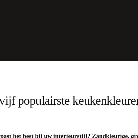
 vijf populairste keukenkleure
ast het best bij uw interieurstijl? Zandkleurige, g